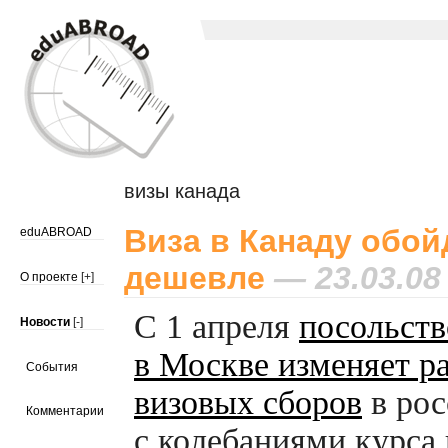
визы канада
Виза в Канаду обой
eduABROAD
дешевле
— 23.03.08
О проекте
[+]
С 1 апреля
посольст
Новости
[-]
в Москве изменяет р
События
визовых сборов
в рос
Комментарии
с колебаниями курса 