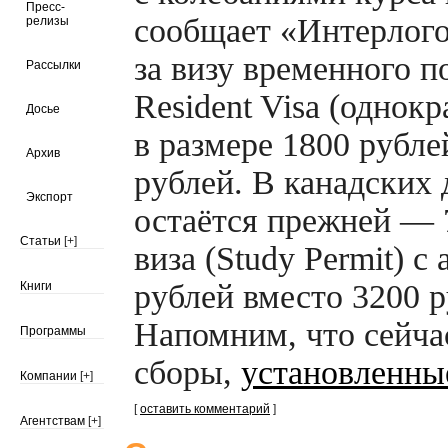
Пресс-
сообщает «Интерлого
релизы
за визу временного п
Рассылки
Resident Visa (однок
Досье
в размере 1800 рубл
Архив
рублей. В канадских
Экспорт
остаётся прежней — 
Статьи
[+]
виза (Study Permit) с
рублей вместо 3200 
Книги
Напомним, что сейча
Программы
сборы,
установленные
Компании
[+]
[
оставить комментарий
]
Агентствам
[+]