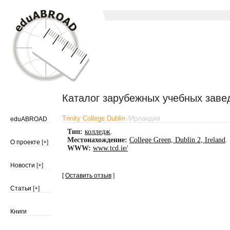
Каталог зарубежных учебных заве
Trinity College Dublin
/
Ирландия
eduABROAD
Тип:
колледж
.
Местонахождение:
College Green, Dublin 2, Ireland
.
О проекте
[+]
WWW:
www.tcd.ie/
Новости
[+]
[
Оставить отзыв
]
Статьи
[+]
Книги