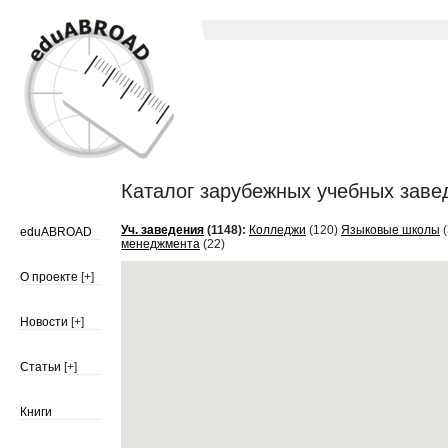
Каталог зарубежных учебных завед
Уч. заведения
(1148):
Колледжи
(120)
Языковые школы
(
eduABROAD
менеджмента
(22)
О проекте
[+]
Новости
[+]
Статьи
[+]
Книги