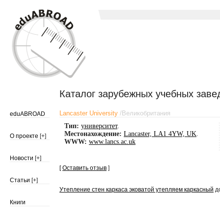
Каталог зарубежных учебных заве
Lancaster University
/
Великобритания
eduABROAD
Тип:
университет
.
Местонахождение:
Lancaster, LA1 4YW, UK
.
О проекте
[+]
WWW:
www.lancs.ac.uk
Новости
[+]
[
Оставить отзыв
]
Статьи
[+]
Утепление стен каркаса эковатой утепляем каркасный
до
Книги