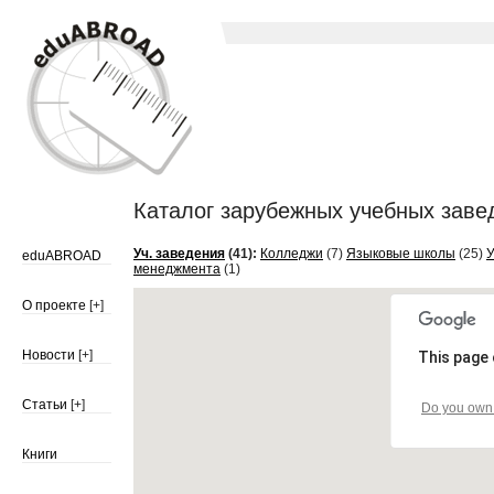
Каталог зарубежных учебных заведе
Уч. заведения
(41):
Колледжи
(7)
Языковые школы
(25)
У
eduABROAD
менеджмента
(1)
О проекте
[+]
Новости
[+]
This page 
Статьи
[+]
Do you own 
Книги