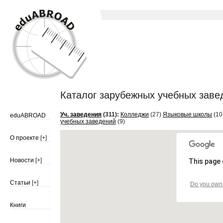
Каталог зарубежных учебных заведе
Уч. заведения
(311):
Колледжи
(27)
Языковые школы
(10
eduABROAD
учебных заведений
(9)
О проекте
[+]
Новости
[+]
This page 
Статьи
[+]
Do you own 
Книги