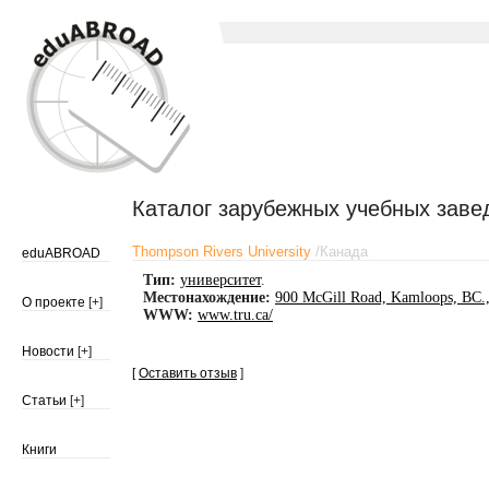
Каталог зарубежных учебных заве
Thompson Rivers University
/
Канада
eduABROAD
Тип:
университет
.
Местонахождение:
900 McGill Road, Kamloops, BC.
О проекте
[+]
WWW:
www.tru.ca/
Новости
[+]
[
Оставить отзыв
]
Статьи
[+]
Книги