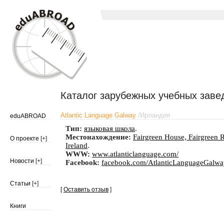
Каталог зарубежных учебных заве
Atlantic Language Galway
/
Ирландия
eduABROAD
Тип:
языковая школа
.
Местонахождение:
Fairgreen House, Fairgreen 
О проекте
[+]
Ireland
.
WWW:
www.atlanticlanguage.com/
Новости
[+]
Facebook:
facebook.com/AtlanticLanguageGalwa
Статьи
[+]
[
Оставить отзыв
]
Книги