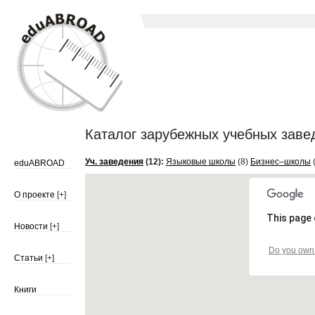
Каталог зарубежных учебных заведе
Уч. заведения
(12):
Языковые школы
(8)
Бизнес–школы
(
eduABROAD
О проекте
[+]
This page 
Новости
[+]
Do you own 
Статьи
[+]
Книги