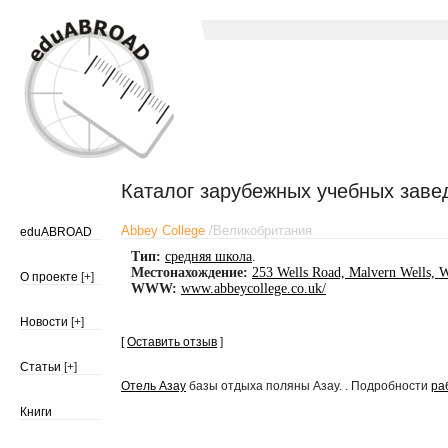
Каталог зарубежных учебных заве
Abbey College
/
Великобритания
eduABROAD
Тип:
средняя школа
.
Местонахождение:
253 Wells Road, Malvern Wells, W
О проекте
[+]
WWW:
www.abbeycollege.co.uk/
Новости
[+]
[
Оставить отзыв
]
Статьи
[+]
Отель Азау
базы отдыха поляны Азау. . Подробности
ра
Книги