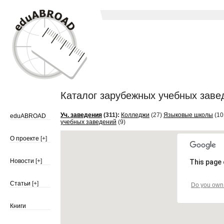
Каталог зарубежных учебных заведе
Уч. заведения
(311):
Колледжи
(27)
Языковые школы
(10
eduABROAD
учебных заведений
(9)
О проекте
[+]
Новости
[+]
This page 
Статьи
[+]
Do you own 
Книги