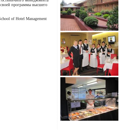
кол гостиничного менеджмента
х своей программы высшего
chool of Hotel Management