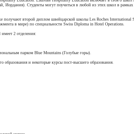
ospitality Education. Laureate Hospitality Education включает в себя 8 ш
й, Иордания). Студенты могут поучиться в любой из этих школ в рамка
е получают второй диплом швейцарской школы Les Roches International S
мента в мире) по специальности Swiss Diploma in Hotel Operations.
l имеет 2 отделения:
ональным парком Blue Mountains (Голубые горы).
го образования и некоторые курсы
пост-высшего
образования.