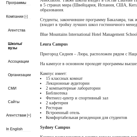
Association. Также школа входит в состав Laureate H
Программы
в 5 странах мира (Швейцария, Испания, США, Кита
образования.
Компании
[-]
Студенты, закончившие программу Бакалавра, так ж
(входит в тройку лучших школ гостиничного менедж
Агентства
Blue Mountains International Hotel Management Schoo
Школы/
Leura Campus
вузы
Пригород Сиднея – Люра, расположен рядом с Наци
Ассоциации
На кампусе в основном проходят программы высше
Кампус имеет:
Организации
15 классных комнат
Лекционные аудитории
2 компьютерные лаборатории
СМИ
Библиотека
Фитнесс-центр
и спортивный зал
Сайты
2 кафетерия
Ресторан
Встроенный отель
Агентствам
[+]
Комфортабельная резиденция для студентов
Sydney Campus
In English