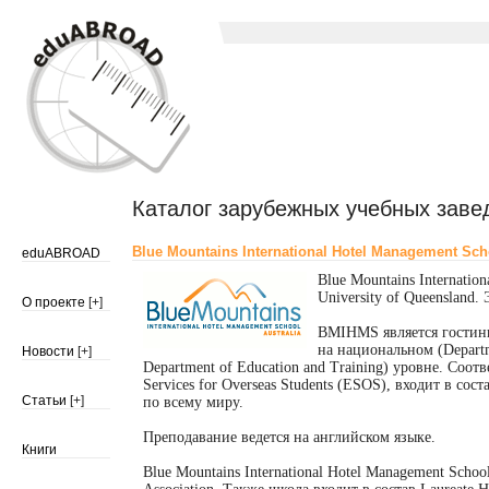
Каталог зарубежных учебных заве
Blue Mountains International Hotel Management Sc
eduABROAD
Blue Mountains Internati
University of Queensland
О проекте
[+]
BMIHMS является гостини
на национальном (Departm
Новости
[+]
Department of Education and Training) уровне. Со
Services for Overseas Students (ESOS), входит в с
Статьи
[+]
по всему миру.
Преподавание ведется на английском языке.
Книги
Blue Mountains International Hotel Management School