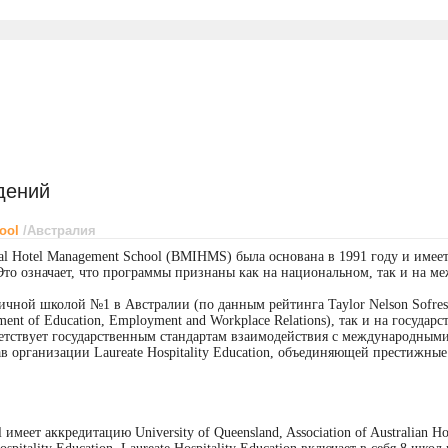
дений
hool
/
Австралия
onal Hotel Management School (BMIHMS) была основана в 1991 году и име
. Это означает, что программы признаны как на национальном, так и на 
чной школой №1 в Австралии (по данным рейтинга Taylor Nelson Sofres 
ent of Education, Employment and Workplace Relations), так и на государ
ответствует государственным стандартам взаимодействия с международным
остав организации Laureate Hospitality Education, объединяющей престижн
 имеет аккредитацию University of Queensland, Association of Australian Hot