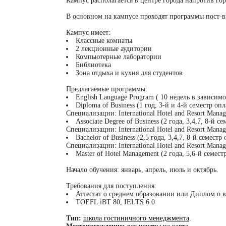
Кампус располагается в центре города напротив го
В основном на кампусе проходят программы
пост-
Кампус имеет:
Классные комнаты
2 лекционные аудитории
Компьютерные лаборатории
Библиотека
Зона отдыха и кухня для студентов
Предлагаемые программы:
English Language Program ( 10 недель в зависимо
Diploma of Business (1 год,
3-й
и
4-й
семестр опл
Специализации: International Hotel and Resort Manag
Associate Degree of Business (2 года, 3,4,7,
8-й
сем
Специализации: International Hotel and Resort Manag
Bachelor of Business (2,5 года, 3,4,7,
8-й
семестр 
Специализации: International Hotel and Resort Manag
Master of Hotel Management (2 года,
5,6-й
семестр
Начало обучения: январь, апрель, июль и октябрь.
Требования для поступления:
Аттестат о среднем образовании или Диплом о
TOEFL iBT 80, IELTS 6.0
Тип:
школа гостиничного менеджмента
.