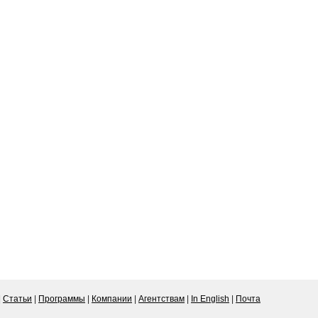
|
Статьи
|
Программы
|
Компании
|
Агентствам
|
In English
|
Почта