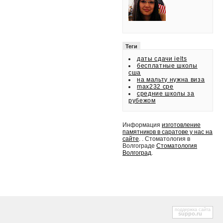
Теги
даты сдачи ielts
бесплатные школы
сша
на мальту нужна виза
max232 cpe
средние школы за
рубежом
Информация
изготовление
памятников в саратове у нас на
сайте
. . Стоматология в
Волгограде
Стоматология
Волгоград
.
поддержка сайта
suppo.ru