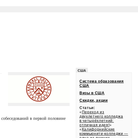
США
Система образования
США
Визы в США
Скидки, акции
Статьи:
«
Переход из
двухлетнего колледжа
х собеседований в первой половине
в четырёхлетний:
отличная идея!
»
«
Калифорнийские
коммьюнити-колледжи —