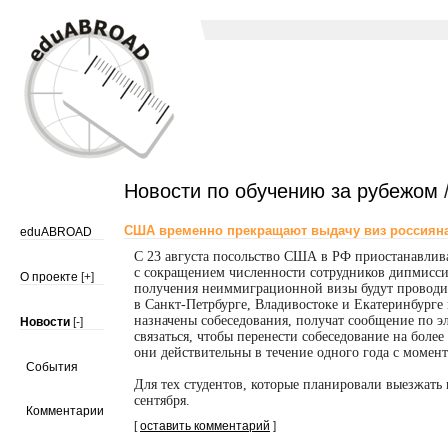
Новости по обучению за рубежом
/
США временно прекращают выдачу виз россиян
eduABROAD
С 23 августа посольство США в РФ приостанавлив
с сокращением численности сотрудников дипмис
О проекте
[+]
получения неиммиграционной визы будут проводить
в
Санкт-Петрбурге,
Владивостоке и Екатеринбурге 
назначены собеседования, получат сообщение по э
Новости
[-]
связаться, чтобы перенести собеседование на боле
они действительны в течение одного года с момент
События
Для тех студентов, которые планировали выезжать 
сентября.
Комментарии
[
оставить комментарий
]