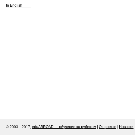
In English
© 2003—2017,
eduABROAD — обучение за рубежом
|
О проекте
|
Новости