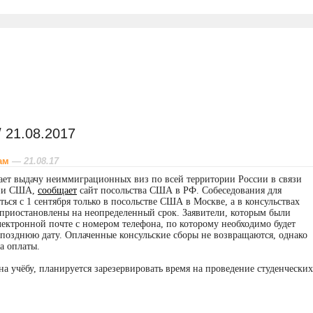
 21.08.2017
ам
— 21.08.17
ает выдачу неиммиграционных виз по всей территории России в связи
сии США,
сообщает
сайт посольства США в РФ. Собеседования для
ся с 1 сентября только в посольстве США в Москве, а в консульствах
приостановлены на неопределенный срок. Заявители, которым были
лектронной почте с номером телефона, по которому необходимо будет
е позднюю дату. Оплаченные консульские сборы не возвращаются, однако
а оплаты.
на учёбу, планируется зарезервировать время на проведение студенчески