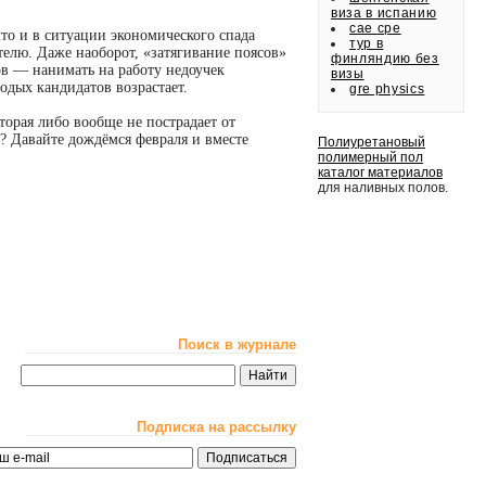
виза в испанию
cae cpe
то и в ситуации экономического спада
тур в
телю. Даже наоборот, «затягивание поясов»
финляндию без
в — нанимать на работу недоучек
визы
одых кандидатов возрастает.
gre physics
торая либо вообще не пострадает от
е? Давайте дождёмся февраля и вместе
Полиуретановый
полимерный пол
каталог материалов
для наливных полов.
Поиск в журнале
Подписка на рассылку