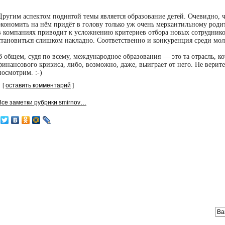
Другим аспектом поднятой темы является образование детей. Очевидно, ч
экономить на нём придёт в голову только уж очень меркантильному роди
в компаниях приводит к усложнению критериев отбора новых сотруднико
становиться слишком накладно. Соответственно и конкуренция среди мол
В общем, судя по всему, международное образования — это та отрасль, ко
финансового кризиса, либо, возможно, даже, выиграет от него. Не верит
посмотрим.
:-)
[
оставить комментарий
]
Все заметки рубрики smirnov…