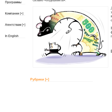
сильно «подешеветь».
Программы
Компании
[+]
Агентствам
[+]
In English
Рубрики
[+]