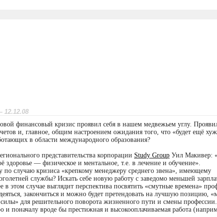
 12.12.08
ировой финансовый кризис проявил себя в нашем медвежьем углу. Прояви
етов и, главное, общим настроением ожидания того, что «будет ещё хуж
ботающих в области международного образования?
регионального представительства корпорации
Study Group
Уил Макивер: 
ё здоровье — физическое и ментальное, т.е. в лечение и обучение».
у по случаю кризиса «крепкому менеджеру среднего звена», имеющему
оголетней службы? Искать себе новую работу с заведомо меньшей зарпла
е в этом случае выглядит перспектива посвятить «смутные времена» про
адеяться, закончиться и можно будет претендовать на лучшую позицию, 
 силы» для решительного поворота жизненного пути и смены профессии.
о и поначалу вроде бы престижная и высокооплачиваемая работа (например