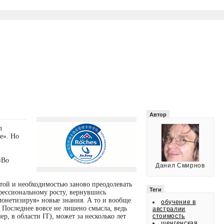
Автор
л
е». Но
«Во
Данил Смирнов
той и необходимостью заново преодолевать
Теги
фессиональному росту, вернувшись
«монетизируя» новые знания. А то и вообще
обучение в
 Последнее вовсе не лишено смысла, ведь
австралии
, в области IT), может за несколько лет
стоимость
шенгенская