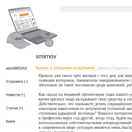
smirnov
Кризис и обучение за рубежом
/ Данил Смирнов
—
eduABROAD
Прошло уже около трёх месяцев с того дня, как м
скачками котировок, банковским замораживанием сч
О проекте
[+]
обоснован ли такой пессимизм среди компаний, ра
Как сказал на недавней презентации глава нашего 
Новости
[+]
время кризиса люди вкладывают свои средства в сво
Действительно, что прикажете делать сокращённом
Статьи
[+]
некоторые накопления по результатам успешной мн
ступеньки карьерной лестницы? Намного интересне
в профессию через
год-другой,
когда спад, будем н
Книги
воспользоваться «обстоятельствами непреодолимой
в современном мире ситуация меняется очень быстр