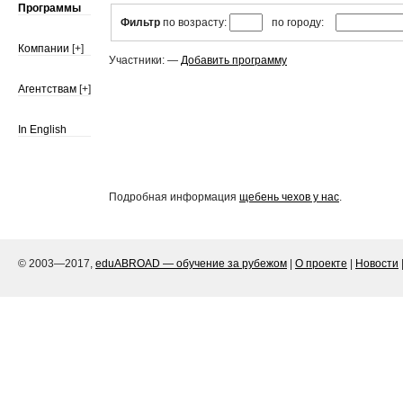
Программы
Фильтр
по возрасту:
по городу:
Компании
[+]
Участники: —
Добавить программу
Агентствам
[+]
In English
Подробная информация
щебень чехов у нас
.
© 2003—2017,
eduABROAD — обучение за рубежом
|
О проекте
|
Новости