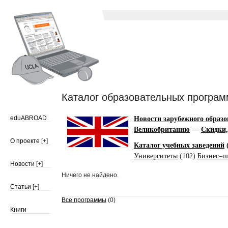
Каталог образовательных програ
eduABROAD
Новости зарубежного образ
Великобританию
—
Скидки,
О проекте
[+]
Каталог учебных заведений
(
Университеты
(102)
Бизнес–ш
Новости
[+]
Ничего не найдено.
Статьи
[+]
Все программы
(0)
Книги