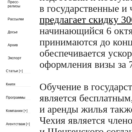
Пресс-
в государственные и 
релизы
предлагает скидку 30
Рассылки
начинающийся 6 октя
Досье
принимаются до конц
Архив
обеспечивается уско
Экспорт
оформления визы за 7
Статьи
[+]
Обучение в государс
Книги
является бесплатным
Программы
и аренды жилья такж
Компании
[+]
Чехия является член
Агентствам
[+]
и Шенгенского согла