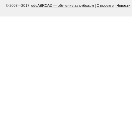
© 2003—2017,
eduABROAD — обучение за рубежом
|
О проекте
|
Новости