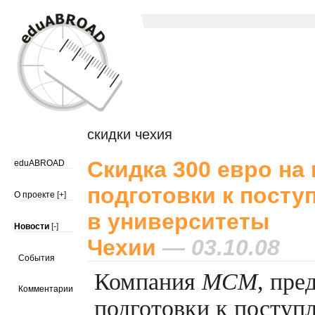
скидки чехия
Скидка 300 евро на
eduABROAD
подготовки к посту
О проекте
[+]
в университеты
Новости
[-]
Чехии
— 03.10.08
События
Компания
МСМ
, пре
Комментарии
подготовки к поступ