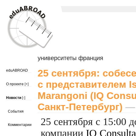
университеты франция
25 сентября: собес
eduABROAD
с представителем Is
О проекте
[+]
Marangoni (IQ Consu
Новости
[-]
Санкт-Петербург)
— 
События
25 сентября с 15:00 д
Комментарии
компании
IQ Consult