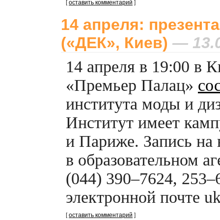
[
оставить комментарий
]
14 апреля: презента
(«ДЕК», Киев)
— 13.0
14 апреля в 19:00 в 
«Премьер Палац»
со
института моды и ди
Институт имеет камп
и Париже. Запись на 
в образовательном аг
(044) 390–7624, 253–
электронной почте
u
[
оставить комментарий
]