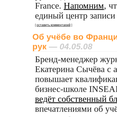
France.
Напомним
, ч
единый центр записи
[
оставить комментарий
]
Об учёбе во Франц
рук
— 04.05.08
Бренд-менеджер
журн
Екатерина Сычёва с а
повышает квалифика
бизнес-школе
INSEAD
ведёт собственный бл
впечатлениями об уч