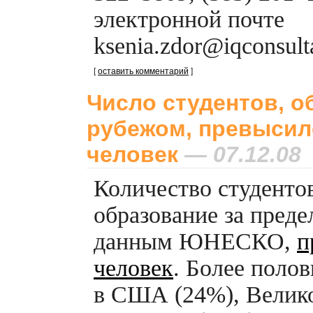
электронной почте
ksenia.zdor@iqconsulta
[
оставить комментарий
]
Число студентов, о
рубежом, превысило
человек
— 07.12.08
Количество студенто
образование за преде
данным ЮНЕСКО,
п
человек
. Более полов
в США (24%), Велико