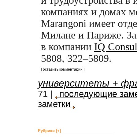
и трудоустройства в 
компаниях и домах м
Marangoni имеет отд
Милане и Париже. За
в компании
IQ Consul
5808, 322–5809.
[
оставить комментарий
]
университеты + фр
71 |
последующие заме
заметки
Рубрики
[+]