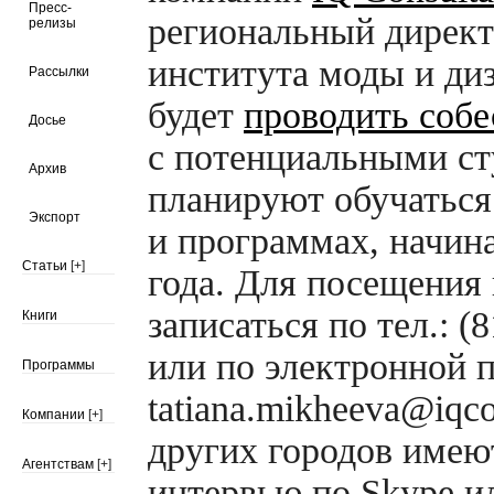
Пресс-
региональный директ
релизы
института моды и ди
Рассылки
будет
проводить собе
Досье
с потенциальными ст
Архив
планируют обучаться
Экспорт
и программах, начин
Статьи
[+]
года. Для посещения
записаться по тел.: (
Книги
или по электронной 
Программы
tatiana.mikheeva@iqco
Компании
[+]
других городов имею
Агентствам
[+]
интервью по Skype и