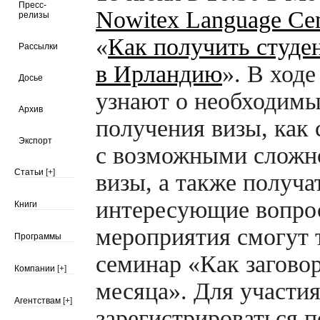
Пресс-
Nowitex Language Cen
релизы
«
Как получить студе
Рассылки
в Ирландию
». В ходе
Досье
узнают о необходимы
Архив
получения визы, как 
Экспорт
с возможными сложн
Статьи
[+]
визы, а также получа
интересующие вопро
Книги
мероприятия смогут 
Программы
семинар «Как заговор
Компании
[+]
месяца». Для участия
Агентствам
[+]
зарегистрироваться п