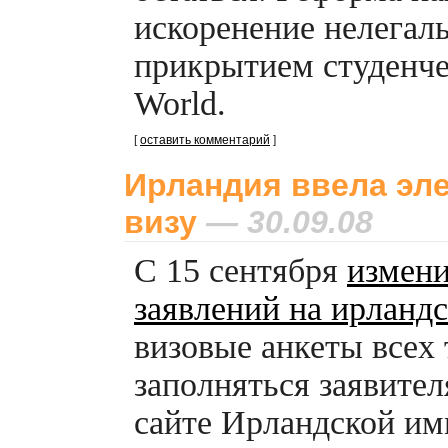
искоренение нелегал
прикрытием студенче
World.
[
оставить комментарий
]
Ирландия ввела эл
визу
— 30.09.08
С 15 сентября
измени
заявлений на ирланд
визовые анкеты всех
заполняться заявите
сайте Ирландской и