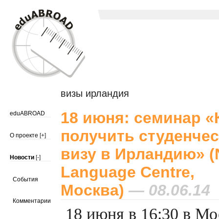
визы ирландия
18 июня: семинар «
eduABROAD
получить студенче
О проекте
[+]
визу в Ирландию» (
Новости
[-]
Language Centre,
События
Москва)
— 08.06.14
Комментарии
18 июня в 16:30 в М