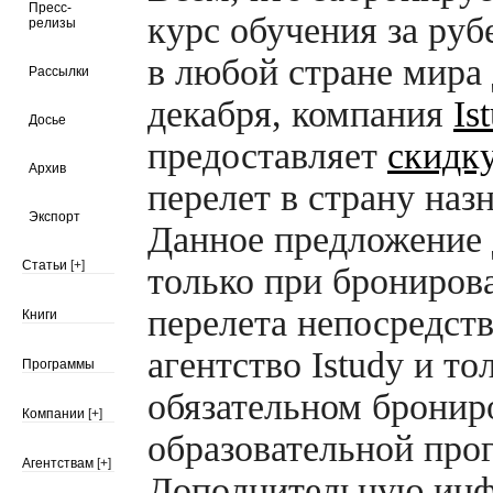
Пресс-
курс обучения за ру
релизы
в любой стране мира 
Рассылки
декабря, компания
Is
Досье
предоставляет
скидк
Архив
перелет в страну наз
Экспорт
Данное предложение 
Статьи
[+]
только при брониров
перелета непосредств
Книги
агентство Istudy и то
Программы
обязательном бронир
Компании
[+]
образовательной про
Агентствам
[+]
Дополнительную ин