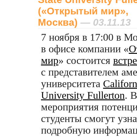
(«Открытый мир»,
Москва)
— 03.11.13
7 ноября в 17:00 в М
в офисе компании «
О
мир
» состоится
встре
с представителем ам
университета
Californ
University Fullerton
. 
мероприятия потенц
студенты смогут узна
подробную информа