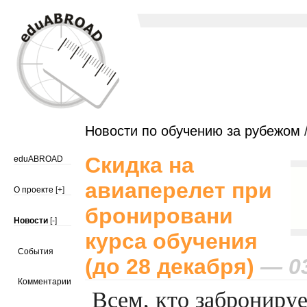
Новости по обучению за рубежом
/
Скидка на
eduABROAD
авиаперелет при
О проекте
[+]
бронировани
Новости
[-]
курса обучения
События
(до 28 декабря)
— 03
Комментарии
Всем, кто заброниру