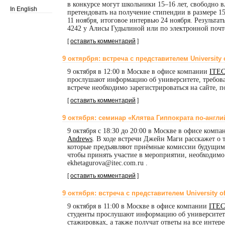
в конкурсе могут школьники 15–16 лет, свободно в
In English
претендовать на получение стипендии в размере 1
11 ноября, итоговое интервью 24 ноября. Резуль
4242 у Алисы Гудылиной или по электронной почте 
[
оставить комментарий
]
9 октярбря: встреча с представителем University 
9 октября в 12:00 в Москве в офисе компании
ITE
прослушают информацию об университете, требован
встрече необходимо зарегистрироваться на сайте, 
[
оставить комментарий
]
9 октября: семинар «Клятва Гиппократа
по-англи
9 октября c 18:30 до 20:00 в Москве в офисе комп
Andrews
. В ходе встречи Джейн Маги расскажет о 
которые предъявляют приёмные комиссии будущим в
чтобы принять участие в мероприятии, необходимо 
ekhetagurova@itec.com.ru .
[
оставить комментарий
]
9 октября: встреча с представителем University of
9 октября в 11:00 в Москве в офисе компании
ITEC
студенты прослушают информацию об университете
стажировках, а также получат ответы на все интер