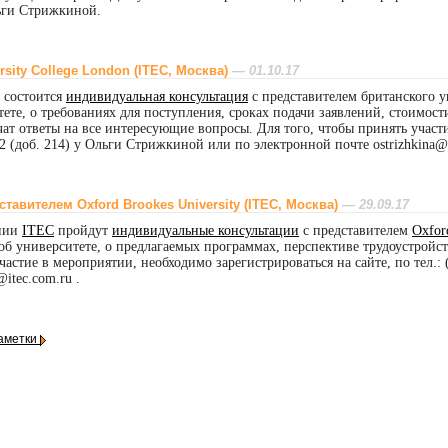
льги Стрижкиной.
sity College London (ITEC, Москва)
— 01.10.17
состоится
индивидуальная консультация
с представителем британского 
е, о требованиях для поступления, сроках подачи заявлений, стоимост
чат ответы на все интересующие вопросы. Для того, чтобы принять участ
42 (доб. 214) у Ольги Стрижкиной или по электронной почте ostrizhkina@i
тавителем Oxford Brookes University (ITEC, Москва)
— 29.09.17
ании
ITEC
пройдут
индивидуальные консультации
с представителем
Oxfor
 университете, о предлагаемых программах, перспективе трудоустройств
стие в мероприятии, необходимо зарегистрироваться на сайте, по тел.: (
itec.com.ru .
аметки