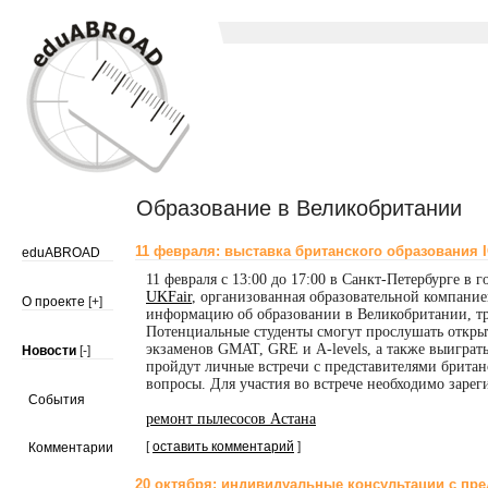
Образование в Великобритании
11 февраля: выставка британского образования IC
eduABROAD
11 февраля с 13:00 до 17:00 в
Санкт-Петербурге
в г
UKFair
, организованная образовательной компани
О проекте
[+]
информацию об образовании в Великобритании, тре
Потенциальные студенты смогут прослушать открыт
экзаменов GMAT, GRE и
A-levels,
а также выиграт
Новости
[-]
пройдут личные встречи с представителями британ
вопросы. Для участия во встрече необходимо зарег
События
ремонт пылесосов Астана
[
оставить комментарий
]
Комментарии
20 октября: индивидуальные консультации с пре