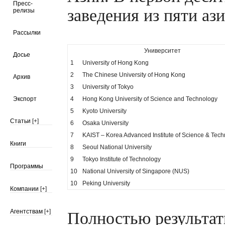
Пресс-
заведения из пяти ази
релизы
Рассылки
Университет
Досье
1
University of Hong Kong
2
The Chinese University of Hong Kong
Архив
3
University of Tokyo
Экспорт
4
Hong Kong University of Science and Technology
5
Kyoto University
Статьи
[+]
6
Osaka University
7
KAIST – Korea Advanced Institute of Science & Tec
Книги
8
Seoul National University
9
Tokyo Institute of Technology
Программы
10
National University of Singapore (NUS)
10
Peking University
Компании
[+]
Агентствам
[+]
Полностью результа