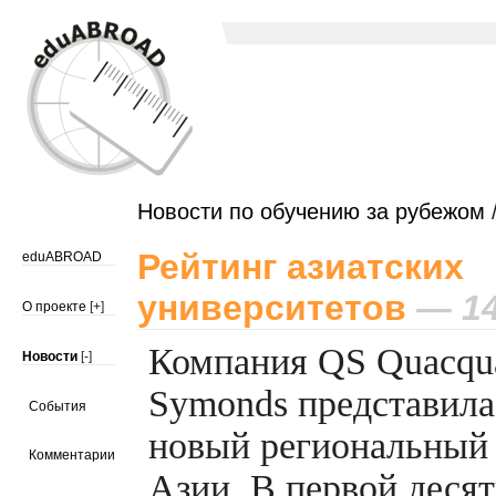
Новости по обучению за рубежом
/
Рейтинг азиатских
eduABROAD
университетов
— 14
О проекте
[+]
Компания QS Quacqua
Новости
[-]
Symonds представила
События
новый региональный 
Комментарии
Азии. В первой деся