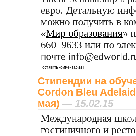
евро. Детальную ин
можно получить в к
«
Мир образования
» п
660–9633 или по эле
почте info@edworld.r
[
оставить комментарий
]
Стипендии на обуче
Cordon Bleu Adelaid
мая)
— 15.02.15
Международная шко
гостиничного и рест