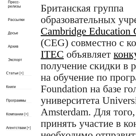
Пресс-
Британская группа
релизы
образовательных уч
Рассылки
Cambridge Education 
Досье
(CEG) совместно с к
Архив
ITEC
объявляет
конк
Экспорт
получение скидки в 
Статьи
[+]
на обучение по прог
Foundation на базе г
Книги
университета Universi
Программы
Amsterdam. Для того
Компании
[+]
принять участие в ко
Агентствам
[+]
необходимо отправит