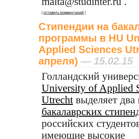
malta@studinter.ru .
[
оставить комментарий
]
Стипендии на бака
программы в HU Uni
Applied Sciences Utr
апреля)
— 15.02.15
Голландский универ
University of Applied 
Utrecht
выделяет два 
бакалаврских стипен
российских студенто
имеющие высокие