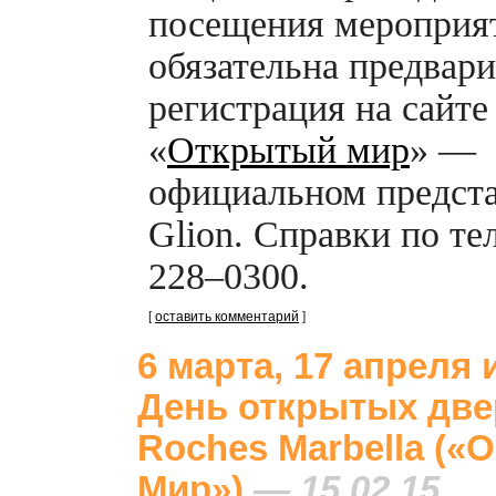
посещения мероприя
обязательна предвар
регистрация на сайт
«
Открытый мир
» —
официальном предст
Glion. Справки по те
228–0300.
[
оставить комментарий
]
6 марта, 17 апреля 
День открытых две
Roches Marbella («
Мир»)
— 15.02.15