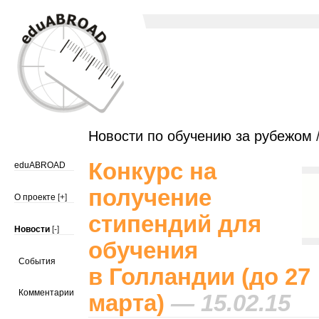
Новости по обучению за рубежом
/
Конкурс на
eduABROAD
получение
О проекте
[+]
стипендий для
Новости
[-]
обучения
События
в Голландии (до 27
Комментарии
марта)
— 15.02.15