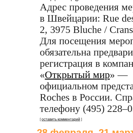
Адрес проведения м
в Швейцарии: Rue des
2, 3975 Bluche /
Crans
Для посещения меро
обязательна предвар
регистрация в компа
«
Открытый мир
» —
официальном предста
Roches в России. Спр
телефону (495) 228–0
[
оставить комментарий
]
28 февраля, 21 март