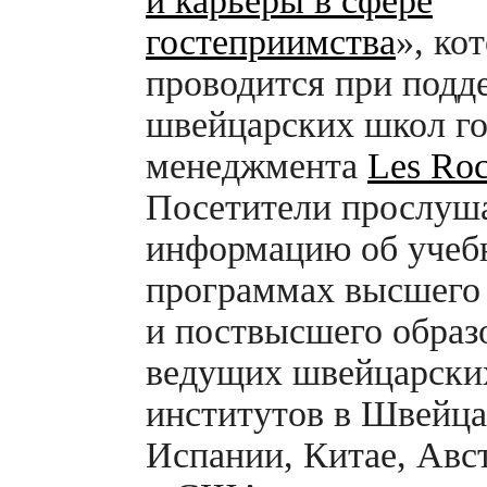
и карьеры в сфере
гостеприимства
», ко
проводится при подд
швейцарских школ г
менеджмента
Les Ro
Посетители прослуш
информацию об учеб
программах высшего
и поствысшего образ
ведущих швейцарски
институтов в Швейца
Испании, Китае, Авс