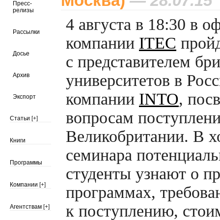
Москва)
— 28.07.15
Пресс-
релизы
4 августа в 18:30 в о
Рассылки
компании
ITEC
прой
Досье
с представителем бр
университетов в Росс
Архив
компании
INTO
, пос
Экспорт
вопросам поступлен
Статьи
[+]
Великобритании. В х
Книги
семинара потенциал
Программы
студенты узнают о п
Компании
[+]
программах, требова
к поступлению, стои
Агентствам
[+]