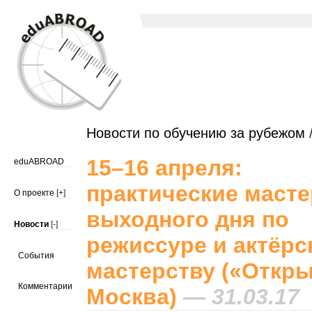
Новости по обучению за рубежом
/
15–16 апреля:
eduABROAD
практические масте
О проекте
[+]
выходного дня по
Новости
[-]
режиссуре и актёрс
События
мастерству («Откр
Комментарии
Москва)
— 31.03.17