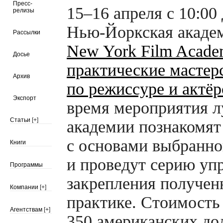
Пресс-
15–16 апреля с 10:00
релизы
Нью-Йоркская
академ
Рассылки
New York Film Acad
Досье
практические мастер
Архив
по режиссуре и актёр
Экспорт
время мероприятия л
Статьи
[+]
академии познакомят
с основами выбранно
Книги
и проведут серию уп
Программы
закрепления получен
Компании
[+]
практике. Стоимость
Агентствам
[+]
350 американских дол