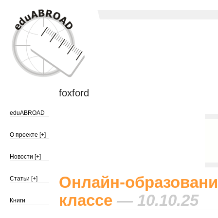
foxford
eduABROAD
О проекте
[+]
Новости
[+]
Онлайн-образовани
Статьи
[+]
классе
— 10.10.25
Книги