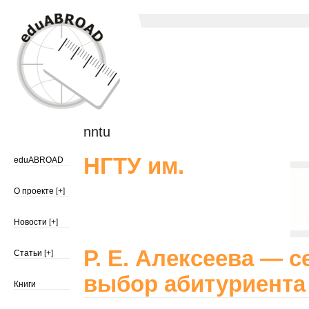
nntu
НГТУ им.
eduABROAD
О проекте
[+]
Новости
[+]
Р. Е. Алексеева — 
Статьи
[+]
выбор абитуриента
Книги