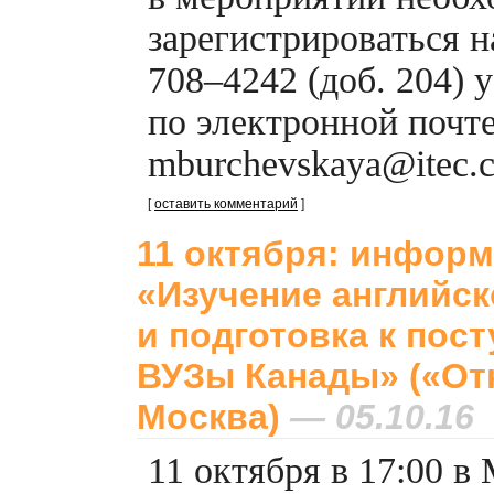
зарегистрироваться на
708–4242 (доб. 204) 
по электронной почт
mburchevskaya@itec.c
[
оставить комментарий
]
11 октября: инфор
«Изучение английск
и подготовка к пос
ВУЗы Канады» («От
Москва)
— 05.10.16
11 октября в 17:00 в