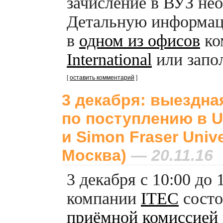
зачисление в ВУЗ нео
Детальную информац
в
одном из офисов
ко
International
или запол
[
оставить комментарий
]
3 декабря: выездна
по поступлению в Un
и Simon Fraser Unive
Москва)
— 20.11.16
3 декабря с 10:00 до
компании
ITEC
сост
приёмной комиссией