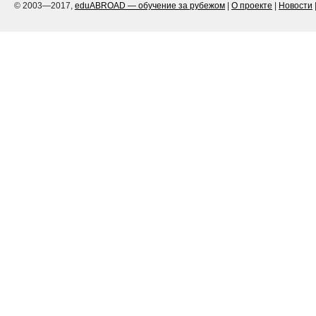
© 2003—2017,
eduABROAD — обучение за рубежом
|
О проекте
|
Новости