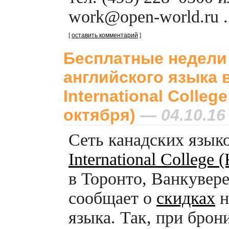
work@open-world.ru
.
[
оставить комментарий
]
Бесплатные недели
английского языка 
International College
октября)
— 04.10.16
Сеть канадских язы
International College
в Торонто, Ванкувере
сообщает о
скидках
н
языка. Так, при бро