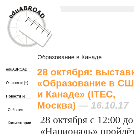
Образование в Канаде
28 октября: выстав
eduABROAD
«Образование в С
О проекте
[+]
и Канаде» (ITEC,
Новости
[-]
Москва)
— 16.10.17
События
28 октября с 12:00 до
Комментарии
«Националь» пройдёт