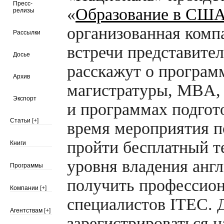
Пресс-
«
Образование в США
релизы
организованная ком
Рассылки
встречи представите
Досье
расскажут о программ
Архив
магистратуры, MBA,
Экспорт
и программах подгот
Статьи
[+]
время мероприятия п
пройти бесплатный т
Книги
уровня владения анг
Программы
получить профессион
Компании
[+]
специалистов ITEC. 
Агентствам
[+]
зарегистрироваться н