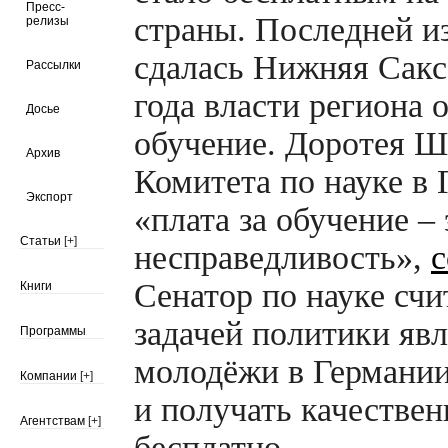
Пресс-
страны. Последней и
релизы
сдалась Нижняя Сакс
Рассылки
года власти региона 
Досье
обучение. Доротея Ш
Архив
Комитета по науке в 
Экспорт
«плата за обучение –
Статьи
[+]
несправедливость»,
Сенатор по науке счи
Книги
задачей политики яв
Программы
молодёжи в Германии
Компании
[+]
и получать качестве
Агентствам
[+]
бесплатно.