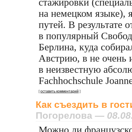
стажировки (специал
на немецком языке), я
путей. В результате 
в популярный Свобод
Берлина, куда собирал
Австрию, в не очень 
в неизвестную абсол
Fachhochschule Joan
[
оставить комментарий
]
Как съездить в гост
Погорелова
— 08.08
Можно ли французск