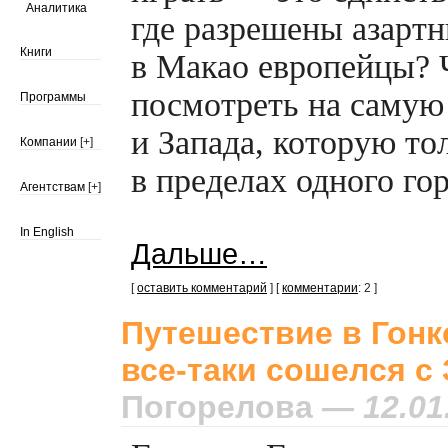
Аналитика
где разрешены азартн
Книги
в Макао европейцы?
посмотреть на самую
Программы
и Запада, которую т
Компании
[+]
в пределах одного гор
Агентствам
[+]
In English
Дальше…
[
оставить комментарий
] [
комментарии
: 2 ]
Путешествие в Гонко
все-таки
сошелся с 
Погорелова
— 12.01