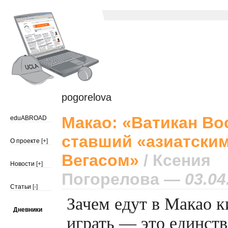
pogorelova
Макао: «Ватикан Во
eduABROAD
ставший «азиатски
О проекте
[+]
Вегасом»
/ Ксения
Новости
[+]
Погорелова
— 03.04
Статьи
[-]
Зачем едут в Макао 
Дневники
играть — это единств