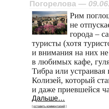
Погорелова
— 09.06
Рим поглощ
не отпуска
города – с
туристы (хотя турис
и внимания на них не
в любимых кафе, гул
Тибра или устраивая 
Колизей, который ст
и даже приевшейся ч
Дальше…
[
оставить комментарий
]