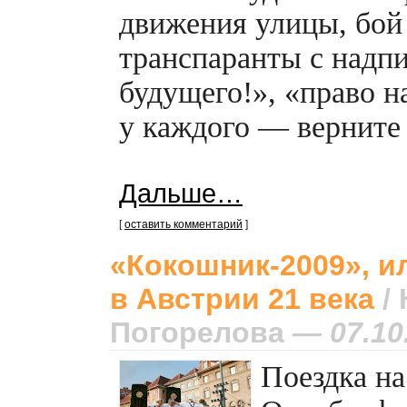
движения улицы, бой
транспаранты с надпи
будущего!», «право н
у каждого — верните
Дальше…
[
оставить комментарий
]
«Кокошник-2009»,
ил
в Австрии 21 века
/
Погорелова
— 07.10
Поездка н