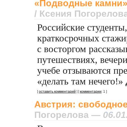
«Подводные камни»
/ Ксения Погорелов
Российские студенты
краткосрочных стажир
с восторгом рассказы
путешествиях, вечери
учебе отзываются пр
«делать там нечего!»
[
оставить комментарий
] [
комментарии
: 1 ]
Австрия: свободно
Погорелова
— 06.01