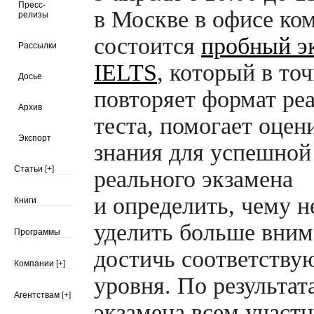
Пресс-
в Москве в офисе к
релизы
состоится
пробный э
Рассылки
IELTS
, который в то
Досье
повторяет формат ре
Архив
теста, помогает оцен
Экспорт
знания для успешной
Статьи
[+]
реального экзамена
и определить, чему 
Книги
уделить больше вним
Программы
достичь соответству
Компании
[+]
уровня. По результат
Агентствам
[+]
экзамена всем участ