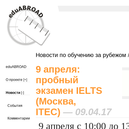
Новости по обучению за рубежом
/
9 апреля:
eduABROAD
пробный
О проекте
[+]
экзамен IELTS
Новости
[-]
(Москва,
События
ITEC)
— 09.04.17
Комментарии
9 апреля с 10:00 до 1