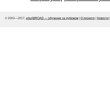
© 2003—2017,
eduABROAD — обучение за рубежом
|
О проекте
|
Новости