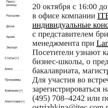
Пресс-
20 октября с 16:00 д
релизы
в офисе компании
IT
Рассылки
индивидуальные кон
Досье
с представителем бр
Архив
менеджмента при
Lan
Экспорт
Посетители узнают к
Статьи
[+]
бизнес-школы,
о пре
бакалавриата, магис
Книги
Для участия во встр
Программы
зарегистрироваться н
Компании
[+]
(495) 708–4242 или п
Агентствам
[+]
ostrizhkina@itec.com