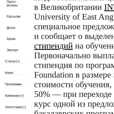
Пресс-
в Великобритании
I
релизы
University of East Ang
Рассылки
специальное предлож
Досье
и сообщает о выделе
Архив
стипендий
на обучени
Экспорт
Первоначально выпла
Статьи
[+]
стипендия по програ
Foundation в размере
Книги
стоимости обучения,
Программы
50% — при переходе
Компании
[+]
курс одной из предл
Агентствам
[+]
бакалаврских програ