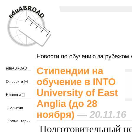
Новости по обучению за рубежом
/
Стипендии на
eduABROAD
обучение в INTO
О проекте
[+]
University of East
Новости
[-]
Anglia (до 28
События
ноября)
— 20.11.16
Комментарии
Подготовительный ц