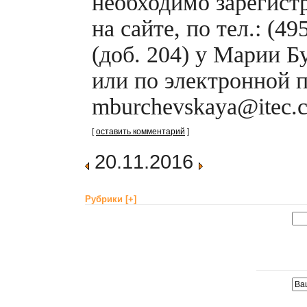
необходимо зарегист
на сайте, по тел.: (4
(доб. 204) у Марии Б
или по электронной 
mburchevskaya@itec.c
[
оставить комментарий
]
20.11.2016
Рубрики
[+]