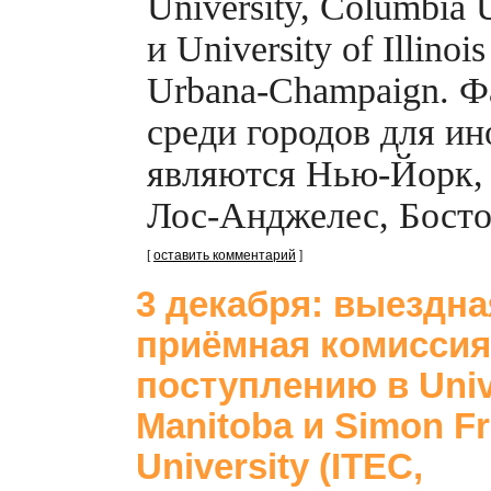
University, Columbia U
и University of Illinois
Urbana-Champaign.
Фа
среди городов для ин
являются
Нью-Йорк,
Лос-Анджелес,
Босто
[
оставить комментарий
]
3 декабря: выездна
приёмная комиссия
поступлению в Unive
Manitoba и Simon Fr
University (ITEC,