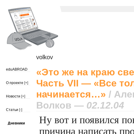
volkov
«Это же на краю св
eduABROAD
Часть VII — «Все то
О проекте
[+]
начинается…»
/ Але
Новости
[+]
Волков
— 02.12.04
Статьи
[-]
Ну вот и появился по
Дневники
причина написать пр