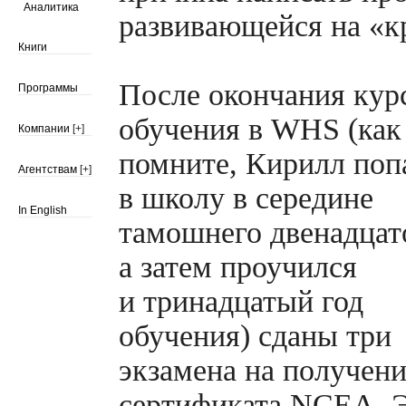
Аналитика
развивающейся на «к
Книги
После окончания кур
Программы
обучения в WHS (как
Компании
[+]
помните, Кирилл поп
Агентствам
[+]
в школу в середине
In English
тамошнего двенадцат
а затем проучился
и тринадцатый год
обучения) cданы три
экзамена на получен
сертификата NCEA. Э