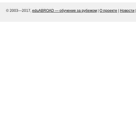
© 2003—2017,
eduABROAD — обучение за рубежом
|
О проекте
|
Новости