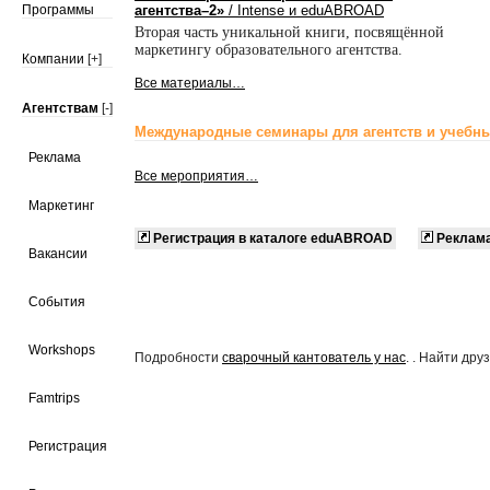
Программы
агентства–2»
/ Intense и eduABROAD
Вторая часть уникальной книги, посвящённой
маркетингу образовательного агентства.
Компании
[+]
Все материалы…
Агентствам
[-]
Международные семинары для агентств и учебны
Реклама
Все мероприятия…
Маркетинг
Регистрация в каталоге eduABROAD
Реклам
Вакансии
События
Workshops
Подробности
сварочный кантователь у нас
. . Найти др
Famtrips
Регистрация