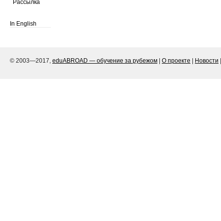
Рассылка
In English
© 2003—2017,
eduABROAD — обучение за рубежом
|
О проекте
|
Новости