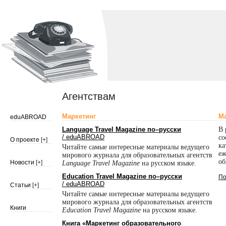
Агентствам
Маркетинг
Ма
eduABROAD
Language Travel Magazine
по–русски
В 
/ eduABROAD
со
О проекте
[+]
ка
Читайте самые интересные материалы ведущего
еж
мирового журнала для образовательных агентств
об
Новости
[+]
Language Travel Magazine
на русском языке.
Education Travel Magazine
по–русски
П
/ eduABROAD
Статьи
[+]
Читайте самые интересные материалы ведущего
мирового журнала для образовательных агентств
Книги
Education Travel Magazine
на русском языке.
Книга «Маркетинг образовательного