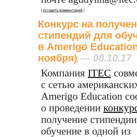
[
оставить комментарий
]
Конкурс на получе
стипендий для обу
в Amerigo Education
ноября)
— 08.10.17
Компания
ITEC
совм
с сетью американски
Amerigo Education с
о проведении
конкур
получение стипендии
обучение в одной из