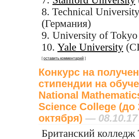
8. Technical Universit
(Германия)
9. University of Toky
10.
Yale University
(С
[
оставить комментарий
]
Конкурс на получе
стипендии на обуче
National Mathematic
Science College (до 
октября)
— 08.10.17
Британский колледж 