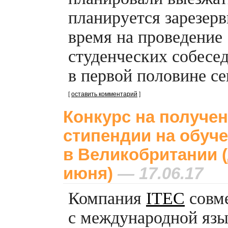
планируется зарезер
время на проведение
студенческих собесе
в первой половине се
[
оставить комментарий
]
Конкурс на получе
стипендии на обуч
в Великобритании (
июня)
— 17.06.17
Компания
ITEC
совм
с международной яз