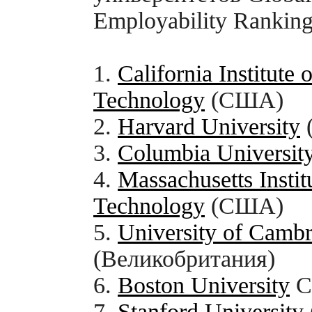
Employability Ranking
1.
California Institute o
Technology
(США)
2.
Harvard University
3.
Columbia Universit
4.
Massachusetts Instit
Technology
(США)
5.
University of Camb
(Великобритания)
6.
Boston University
С
7.
Stanford University