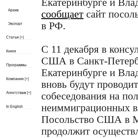
Екатеринбурге и Вла
Архив
сообщает
сайт посол
в РФ.
Экспорт
Статьи
[+]
С 11 декабря в консу
Книги
США в
Санкт-Петерб
Программы
Екатеринбурге и Вла
Компании
[+]
вновь будут проводи
собеседования на по
Агентствам
[+]
неиммиграционных в
In English
Посольство США в 
продолжит осуществ