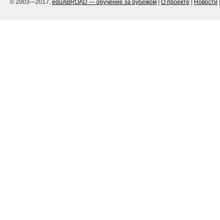
© 2003—2017,
eduABROAD — обучение за рубежом
|
О проекте
|
Новости