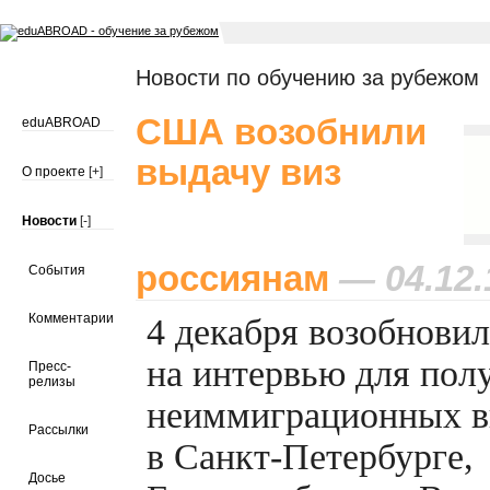
Новости по обучению за рубежом
США возобнили
eduABROAD
выдачу виз
О проекте
[+]
Новости
[-]
россиянам
— 04.12.
События
Комментарии
4 декабря возобновил
на интервью для пол
Пресс-
релизы
неиммиграционных 
Рассылки
в
Санкт-Петербурге,
Досье