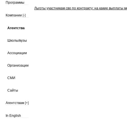
Программы
Льготы участникам сво по контракту: на какие выплаты м
Компании
[-]
Агентства
Школы/вузы
Ассоциации
Организации
СМИ
Сайты
Агентствам
[+]
In English