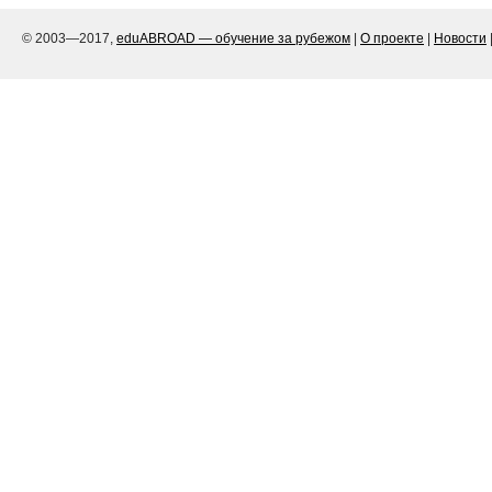
© 2003—2017,
eduABROAD — обучение за рубежом
|
О проекте
|
Новости