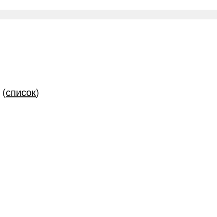
 (
список
)