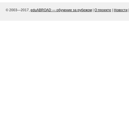
© 2003—2017,
eduABROAD — обучение за рубежом
|
О проекте
|
Новости