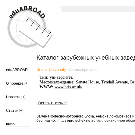
Каталог зарубежных учебных заве
Bristol University
/
Великобритания
eduABROAD
Тип:
университет
.
Местонахождение:
Senate House, Tyndall Avenue, B
О проекте
[+]
WWW:
www.bris.ac.uk/
Новости
[+]
[
Оставить отзыв
]
Статьи
[+]
Замена колесно-моторного блока. Ремонт локомотивов и
бесплатно
. .
https://protechek.net.ru
тепловизионное обсле
Книги