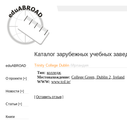
Каталог зарубежных учебных заве
Trinity College Dublin
/
Ирландия
eduABROAD
Тип:
колледж
.
Местонахождение:
College Green, Dublin 2, Ireland
.
О проекте
[+]
WWW:
www.tcd.ie/
Новости
[+]
[
Оставить отзыв
]
Статьи
[+]
Книги