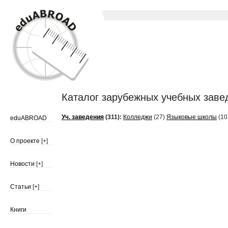
Каталог зарубежных учебных заведе
Уч. заведения
(311):
Колледжи
(27)
Языковые школы
(10
eduABROAD
О проекте
[+]
Новости
[+]
Статьи
[+]
Книги