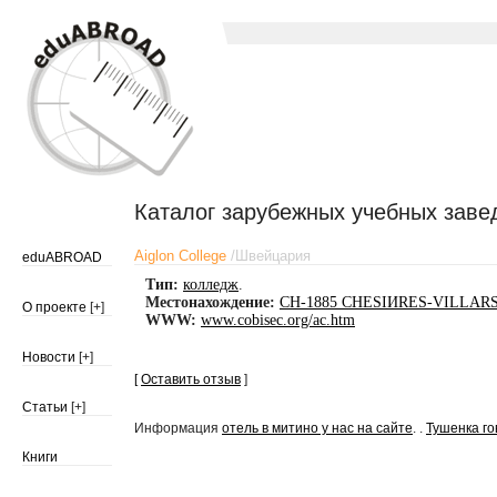
Каталог зарубежных учебных заве
Aiglon College
/
Швейцария
eduABROAD
Тип:
колледж
.
Местонахождение:
CH-1885 CHESIИRES-VILLARS, 
О проекте
[+]
WWW:
www.cobisec.org/ac.htm
Новости
[+]
[
Оставить отзыв
]
Статьи
[+]
Информация
отель в митино у нас на сайте
. .
Тушенка го
Книги