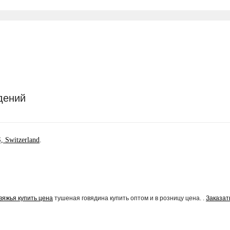
дений
Switzerland
.
вяжья купить цена
тушеная говядина купить оптом и в розницу цена. .
Заказат