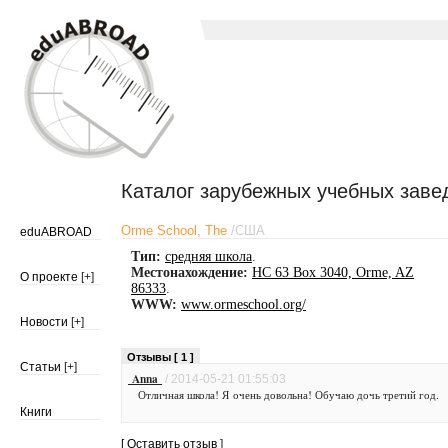
Каталог зарубежных учебных заве
Orme School, The
/
США
eduABROAD
Тип:
средняя школа
.
Местонахождение:
HC 63 Box 3040, Orme, AZ
О проекте
[+]
86333
.
WWW:
www.ormeschool.org/
Новости
[+]
Отзывы [ 1 ]
Статьи
[+]
Anna
/ 2014-05-21 01:55:03
Отличная школа! Я очень довольна! Обучаю дочь третий год.
Книги
[
Оставить отзыв
]