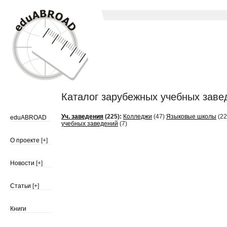
Каталог зарубежных учебных заведе
Уч. заведения
(225):
Колледжи
(47)
Языковые школы
(22
eduABROAD
учебных заведений
(7)
О проекте
[+]
Новости
[+]
Статьи
[+]
Книги