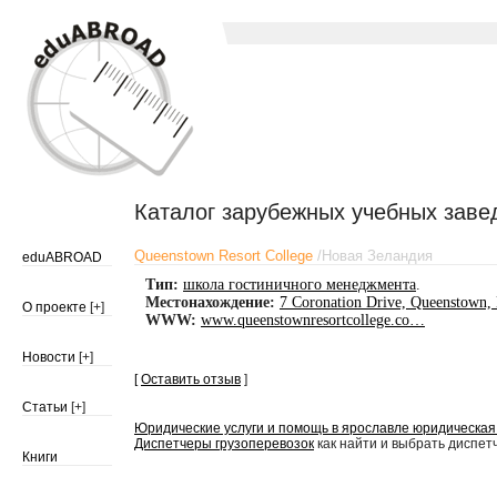
Каталог зарубежных учебных заве
Queenstown Resort College
/
Новая Зеландия
eduABROAD
Тип:
школа гостиничного менеджмента
.
Местонахождение:
7 Coronation Drive, Queenstown,
О проекте
[+]
WWW:
www.queenstownresortcollege.co…
Новости
[+]
[
Оставить отзыв
]
Статьи
[+]
Юридические услуги и помощь в ярославле юридическая
Диспетчеры грузоперевозок
как найти и выбрать диспет
Книги