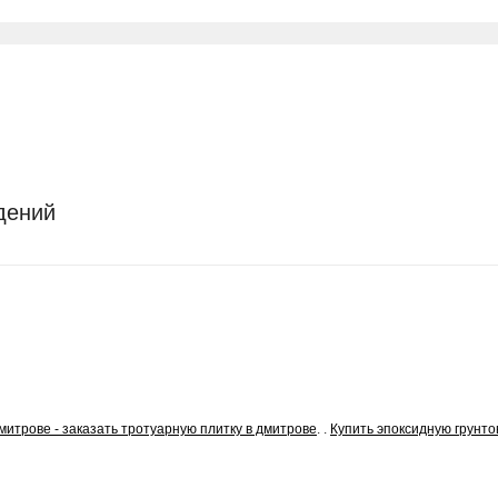
дений
митрове - заказать тротуарную плитку в дмитрове
. .
Купить эпоксидную грунто