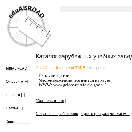
Каталог зарубежных учебных заве
Gold Coast Institute of TAFE
/
Австралия
eduABROAD
Тип:
университет
.
Местонахождение:
все центры на карте
.
О проекте
[+]
WWW:
www.goldcoast.tafe.qld.gov.au/
Новости
[+]
[
Оставить отзыв
]
Статьи
[+]
Защита прав работников
. .
Купить тротуарную плитку в д
Книги