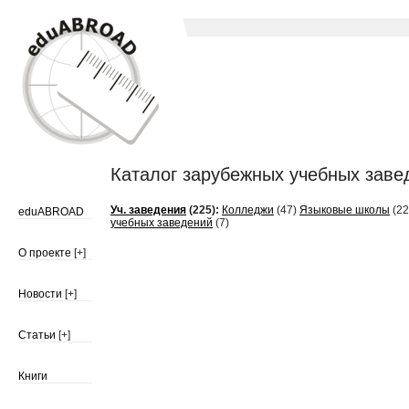
Каталог зарубежных учебных заведе
Уч. заведения
(225):
Колледжи
(47)
Языковые школы
(22
eduABROAD
учебных заведений
(7)
О проекте
[+]
Новости
[+]
Статьи
[+]
Книги