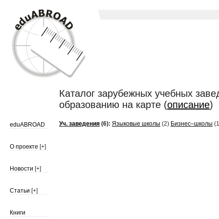
Каталог зарубежных учебных заве
образованию на карте (
описание
)
Уч. заведения
(6):
Языковые школы
(2)
Бизнес–школы
(1
eduABROAD
О проекте
[+]
Новости
[+]
Статьи
[+]
Книги